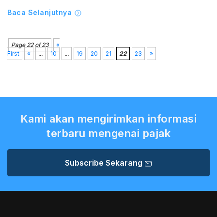
Baca Selanjutnya
Page 22 of 23
«
First
«
...
10
...
19
20
21
22
23
»
Kami akan mengirimkan informasi
terbaru mengenai pajak
Subscribe Sekarang