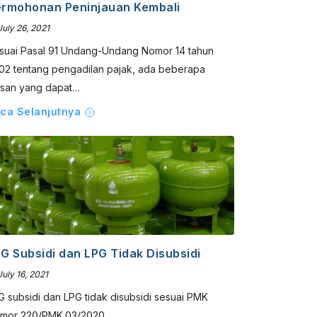
rmohonan Peninjauan Kembali
uly 26, 2021
suai Pasal 91 Undang-Undang Nomor 14 tahun
02 tentang pengadilan pajak, ada beberapa
asan yang dapat…
ca Selanjutnya
G Subsidi dan LPG Tidak Disubsidi
uly 16, 2021
G subsidi dan LPG tidak disubsidi sesuai PMK
mor 220/PMK.03/2020.