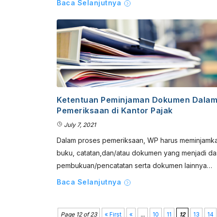
Baca Selanjutnya
Ketentuan Peminjaman Dokumen Dala
Pemeriksaan di Kantor Pajak
July 7, 2021
Dalam proses pemeriksaan, WP harus meminjamk
buku, catatan,dan/atau dokumen yang menjadi da
pembukuan/pencatatan serta dokumen lainnya…
Baca Selanjutnya
Page 12 of 23
« First
«
...
10
11
12
13
14