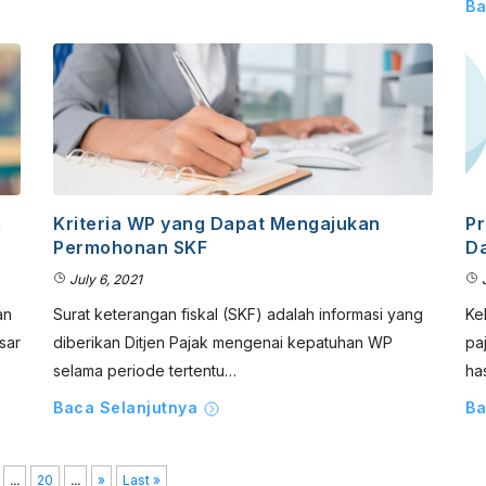
Ba
m
Kriteria WP yang Dapat Mengajukan
Pr
Permohonan SKF
D
July 6, 2021
J
an
Surat keterangan fiskal (SKF) adalah informasi yang
Ke
sar
diberikan Ditjen Pajak mengenai kepatuhan WP
pa
selama periode tertentu…
ha
Baca Selanjutnya
Ba
...
20
...
»
Last »