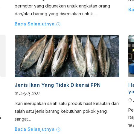
bermotor yang digunakan untuk angkutan orang
a
Ba
dan/atau barang yang disediakan untuk…
Baca Selanjutnya
Jenis Ikan Yang Tidak Dikenai PPN
Ha
ya
July 9, 2021
J
Ikan merupakan salah satu produk hasil kelautan dan
Pe
salah satu jenis barang kebutuhan pokok yang
m
Di
sangat…
18
Baca Selanjutnya