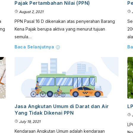
Pajak Pertambahan Nilai (PPN)
Pe
August 2, 2021
J
a
PPN Pasal 16 D dikenakan atas penyerahan Barang
Se
ang
Kena Pajak berupa aktiva yang menurut tujuan
20
semula…
al
Baca Selanjutnya
Ba
Jasa Angkutan Umum di Darat dan Air
LP
Yang Tidak Dikenai PPN
J
July 19, 2021
LP
Kendaraan Angkutan Umum adalah kendaraan
No