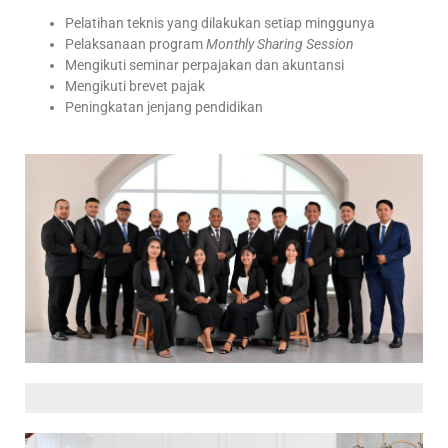
Pelatihan teknis yang dilakukan setiap minggunya
Pelaksanaan program
Monthly Sharing Session
Mengikuti seminar perpajakan dan akuntansi
Mengikuti brevet pajak
Peningkatan jenjang pendidikan
Partner (12)