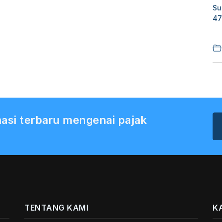
Su
47
asi terbaru mengenai pajak
TENTANG KAMI
K