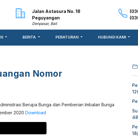
Jalan Astasura No. 18
(03
Peguyangan
(03
Denpasar, Bali
AN
BERITA
PERATURAN
HUBUNGI KAMI
euangan Nomor
Pe
12
Pe
Administrasi Berupa Bunga dan Pemberian Imbalan Bunga
Su
sember 2020
Download
48
Pe
18